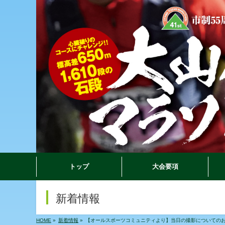
トップ
大会要項
新着情報
HOME
»
新着情報
»
【オールスポーツコミュニティより】当日の撮影についての