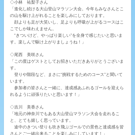
エントリー
◇小林 祐梨子さん
「進化し続ける大山登山マラソン大会。今年もみなさんとこ
コース&アクセス
の山を駆け上がれることを楽しみにしております。
顔よりも足が大笑いし、足よりも呼吸が上がるコースはこ
こでしか味わえません。
Q&A | お問い合わせ
“きついけど、やっぱり楽しい”を全身で感じたいと思いま
す。楽しんで駆け上がりましょうね！」
前回大会
フォトギャラリー
◇尾西 美咲さん
「この度はゲストとしてお招きいただきありがとうございま
す。
登りや階段など、まさに“挑戦するためのコース”と聞いて
います。
参加者の皆さんと一緒に、達成感あふれるゴールを迎えら
れるように頑張りたいと思います！」
◇吉川 美香さん
「地元の神奈川でもある大山登山マラソン大会を走れるこ
と、とても嬉しく思っています。
途中のきつい登りも吹き飛ぶゴールでの景色と達成感を皆
さんとご一緒出来ることを楽しみにしています！」