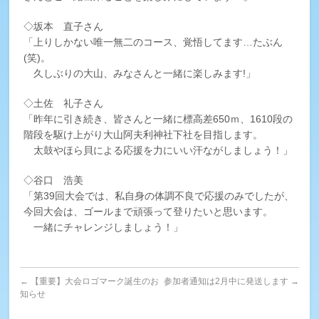
◇坂本 直子さん
「上りしかない唯一無二のコース、覚悟してます…たぶん
(笑)。
久しぶりの大山、みなさんと一緒に楽しみます!」
◇土佐 礼子さん
「昨年に引き続き、皆さんと一緒に標高差650ｍ、1610段の
階段を駆け上がり大山阿夫利神社下社を目指します。
太鼓やほら貝による応援を力にいい汗ながしましょう！」
◇谷口 浩美
「第39回大会では、私自身の体調不良で応援のみでしたが、
今回大会は、ゴールまで頑張って登りたいと思います。
一緒にチャレンジしましょう！」
←
【重要】大会ロゴマーク誕生のお
参加者通知は2月中に発送します
→
知らせ